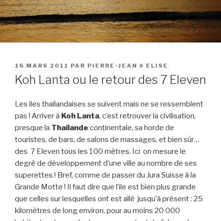
PUBLIÉ
16 MARS 2011
PAR
PIERRE-JEAN # ELISE
LE
Koh Lanta ou le retour des 7 Eleven
Les iles thailandaises se suivent mais ne se ressemblent
pas ! Arriver à
Koh Lanta
, c’est retrouver la civilisation,
presque la
Thailande
continentale, sa horde de
touristes, de bars, de salons de massages, et bien sûr…
des 7 Eleven
tous les 100 mètres. Ici on mesure le
degré de développement d’une ville au nombre de ses
superettes ! Bref, comme de passer du Jura Suisse à la
Grande Motte ! Il faut dire que l’ile est bien plus grande
que celles sur lesquelles ont est allé jusqu’à présent : 25
kilomètres de long environ, pour au moins 20 000