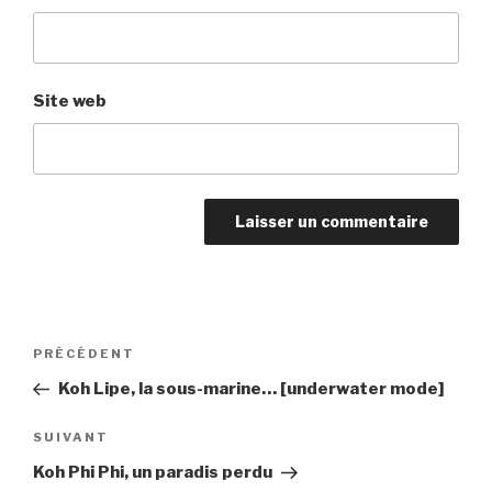
Site web
Navigation
PRÉCÉDENT
Article
de
précédent
Koh Lipe, la sous-marine… [underwater mode]
l’article
SUIVANT
Article
suivant
Koh Phi Phi, un paradis perdu