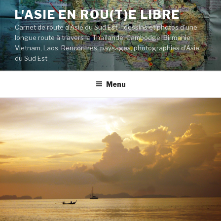
Aller
L'ASIE EN ROU(T)E LIBRE
au
Carnet de route d'Asie du Sud Est – dessins et photos d'une
contenu
longue route à travers la Thaïlande, Cambodge, Birmanie,
principal
Vietnam, Laos. Rencontres, paysages, photographies d'Asie
du Sud Est
Menu