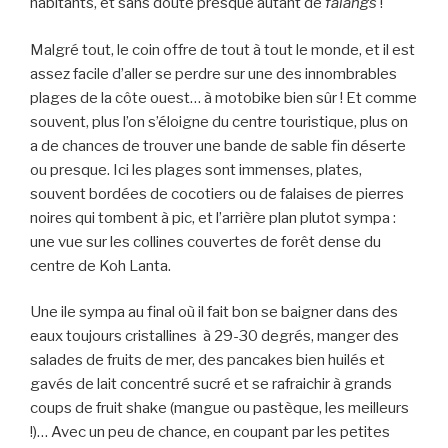
habitants, et sans doute presque autant de
falangs
!
Malgré tout, le coin offre de tout à tout le monde, et il est
assez facile d’aller se perdre sur une des innombrables
plages de la côte ouest… à motobike bien sûr ! Et comme
souvent, plus l’on s’éloigne du centre touristique, plus on
a de chances de trouver une bande de sable fin déserte
ou presque. Ici les plages sont immenses, plates,
souvent bordées de cocotiers ou de falaises de pierres
noires qui tombent à pic, et l’arrière plan plutot sympa :
une vue sur les collines couvertes de forêt dense du
centre de Koh Lanta.
Une ile sympa au final où il fait bon se baigner dans des
eaux toujours cristallines à 29-30 degrés, manger des
salades de fruits de mer, des pancakes bien huilés et
gavés de lait concentré sucré et se rafraichir à grands
coups de fruit shake (mangue ou pastèque, les meilleurs
!)… Avec un peu de chance, en coupant par les petites