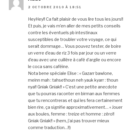
2 OCTOBRE 2010 À 18:51
HeyHey!! Ca fait plaisir de vous lire tous les jours!!
Et puis, je vais m’en aller de mes petits conseils
contre les éventuels pb intestinaux
susceptibles de troubler votre voyage, ce qui
serait dommage… Vous pouvez tester, de boire
un verre d’eau de riz 3 fois par jour ou un verre
d’eau avec une cuillère à café d’argile ou encore
le coca sans caféine.
Nota bene spéciale Elise : « Gazarr bawlone,
meinn mah : tahsethoun neh yauk kyarr : thoun
nya!! Gniak Gniak!! » C’est une petite anecdote
que tu pourras raconter en birman aux femmes
que tu rencontreras et qui les fera certainement
bien rire, ça signifie approximativement… « Jouer
aux boules, femme : treize et homme : zéro!!
Gniak Gniak!! » (hem, j’ai pas trouver mieux
comme traduction…!!)