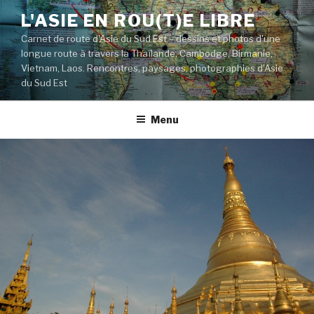
Aller
L'ASIE EN ROU(T)E LIBRE
au
Carnet de route d'Asie du Sud Est – dessins et photos d'une
contenu
longue route à travers la Thaïlande, Cambodge, Birmanie,
principal
Vietnam, Laos. Rencontres, paysages, photographies d'Asie
du Sud Est
Menu