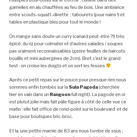
multiples boui-bouis sur le trottoir : cuisine dans des
gamelles en alu chauffées au feu de bois. Une ambiance
entre scouts-squatt-dinette ; tabourets (pour nains !) et
tables en plastique bleu pour tout le monde !
On mange sans doute un curry (canard peut-être ?!) très
épicé, du riz pour colmater et d’autres salades / soupes
pas vraiment reconnaissables (genre feuilles de haircots
bouillis et mini aubergines de 2cm). Bref, c’est le grand
test : on croise les doigts et on sert les fesses
Après ce petit repas sur le pouce pour presque rien nous
sommes enfin tombés sur la
Sula Pagoda
(cherchée
hier en vain dans un
Rangoon
full night). La pagode en or
est plutot jolie mais fait pâle figure à côté de celle vue ce
matin : elle fait office de rond-point sur le boulevard et de
base pour boutiques bric-broc.
Et la, une petite mamie de 83 ans nous tombe de ssus ;