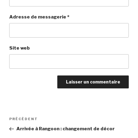
Adresse de messagerie
*
Site web
Navigation
PRÉCÉDENT
Article
de
précédent
Arrivée à Rangoon : changement de décor
l’article